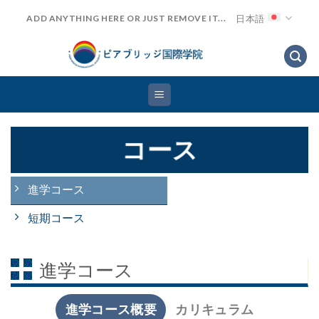
Skip
日本語
ADD ANYTHING HERE OR JUST REMOVE IT...
to
content
コース
進学コース
短期コース
進学コース
進学コース概要
カリキュラム