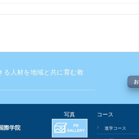
きる人材を地域と共に育む教
お
写真
コース
国際学院
進学コース