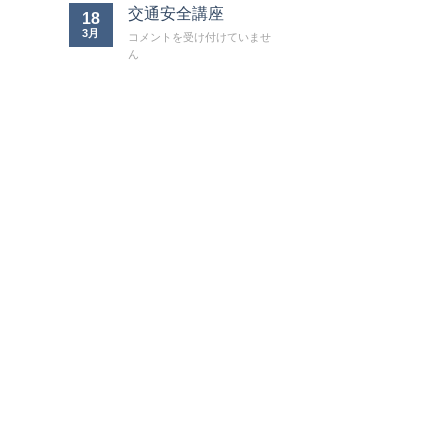
交通安全講座
18
3月
交
コメントを受け付けていませ
通
ん
安
全
講
座
は