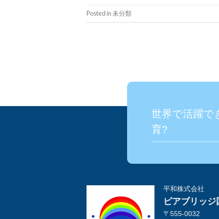
Posted in 未分類
世界で活躍で
育?
平和株式会社
ピアブリッジ
〒555-0032