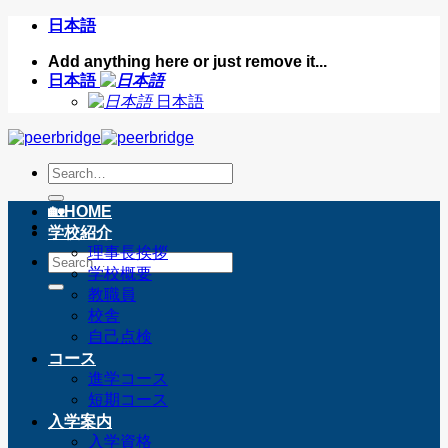
Skip
日本語
to
content
Add anything here or just remove it...
日本語
日本語
🏡︎HOME
学校紹介
理事長挨拶
学校概要
教職員
校舎
自己点検
コース
進学コース
短期コース
入学案内
入学資格